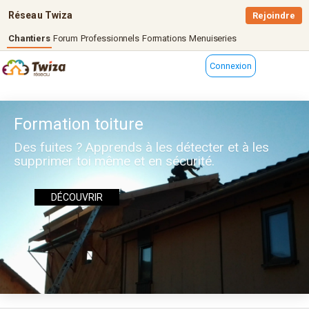
Réseau Twiza
Rejoindre
Chantiers
Forum
Professionnels
Formations
Menuiseries
Connexion
Formation toiture
Des fuites ? Apprends à les détecter et à les
supprimer toi même et en sécurité.
DÉCOUVRIR