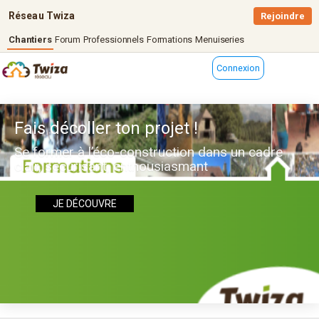
Réseau Twiza
Rejoindre
Chantiers
Forum
Professionnels
Formations
Menuiseries
Connexion
Fais décoller ton projet !
Se former à l’éco-construction dans un cadre
clair, sécurisant, enthousiasmant
JE DÉCOUVRE