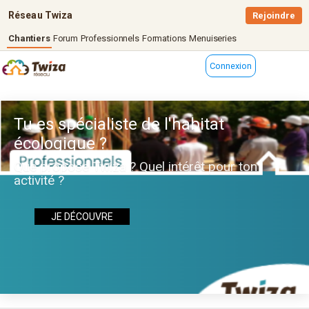
Réseau Twiza
Rejoindre
Chantiers
Forum
Professionnels
Formations
Menuiseries
Connexion
Tu es spécialiste de l'habitat
écologique ?
Que propose Twiza ? Quel intérêt pour ton
activité ?
JE DÉCOUVRE