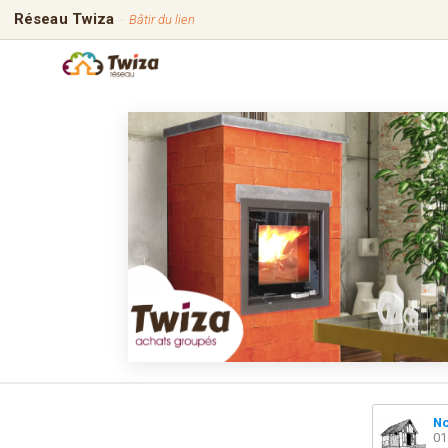
Réseau Twiza
·
Bâtir du lien
No
01