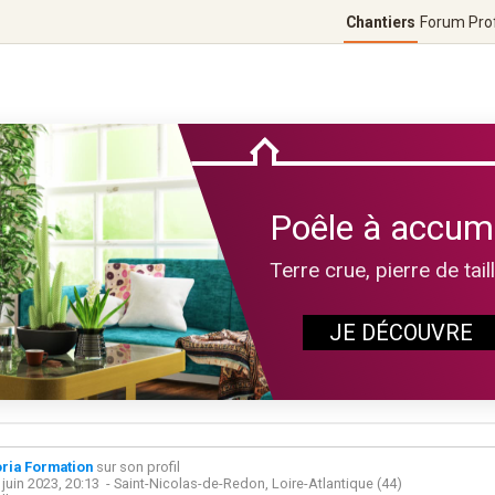
Chantiers
Forum
Pro
Poêle à accum
Terre crue, pierre de tail
JE DÉCOUVRE
ria Formation
sur son profil
 juin 2023, 20:13
- Saint-Nicolas-de-Redon, Loire-Atlantique (44)