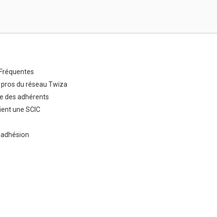
Fréquentes
 pros du réseau Twiza
e des adhérents
ent une SCIC
 adhésion