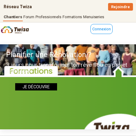
Réseau Twiza
Rejoindre
Chantiers
Forum
Professionnels
Formations
Menuiseries
Connexion
Planifier une Rénovation ?
3 jours pour transformer ton rêve flou en projet
réalisable
JE DÉCOUVRE