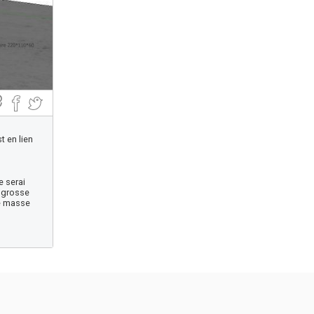
t en lien
e serai
, grosse
de masse