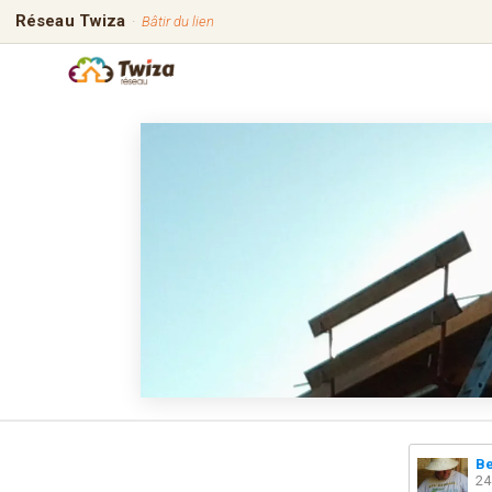
Réseau Twiza
·
Bâtir du lien
Be
24