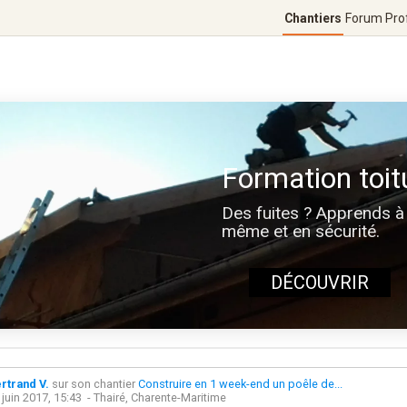
Chantiers
Forum
Pro
Formation toit
Des fuites ? Apprends à 
même et en sécurité.
DÉCOUVRIR
rtrand V.
sur son chantier
Construire en 1 week-end un poêle de...
 juin 2017, 15:43
- Thairé, Charente-Maritime