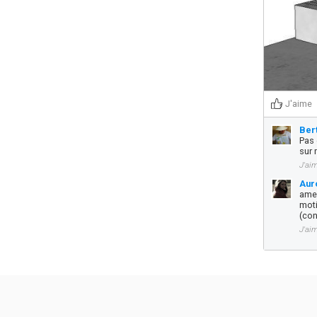
J'aime
Ber
Pas 
sur
J'ai
Aur
amen
moti
(con
J'ai