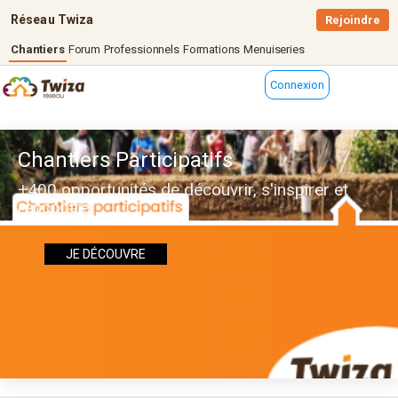
Réseau Twiza
Rejoindre
Chantiers
Forum
Professionnels
Formations
Menuiseries
Connexion
Chantiers Participatifs
+400 opportunités de découvrir, s'inspirer et
rencontrer
JE DÉCOUVRE