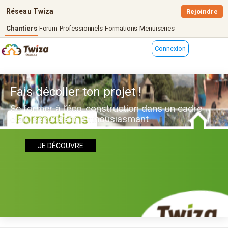
Réseau Twiza
Rejoindre
Chantiers
Forum
Professionnels
Formations
Menuiseries
Connexion
Fais décoller ton projet !
Se former à l’éco-construction dans un cadre
clair, sécurisant, enthousiasmant
JE DÉCOUVRE