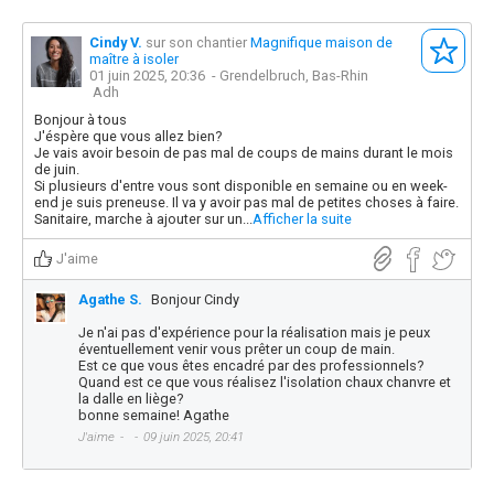
Cindy V.
sur son chantier
Magnifique maison de
maître à isoler
01 juin 2025, 20:36
- Grendelbruch, Bas-Rhin
Adh
Bonjour à tous
J'éspère que vous allez bien?
Je vais avoir besoin de pas mal de coups de mains durant le mois
de juin.
Si plusieurs d'entre vous sont disponible en semaine ou en week-
end je suis preneuse. Il va y avoir pas mal de petites choses à faire.
Sanitaire, marche à ajouter sur un...
Afficher la suite
J'aime
Agathe S.
Bonjour Cindy
Je n'ai pas d'expérience pour la réalisation mais je peux
éventuellement venir vous prêter un coup de main.
Est ce que vous êtes encadré par des professionnels?
Quand est ce que vous réalisez l'isolation chaux chanvre et
la dalle en liège?
bonne semaine! Agathe
J'aime
09 juin 2025, 20:41