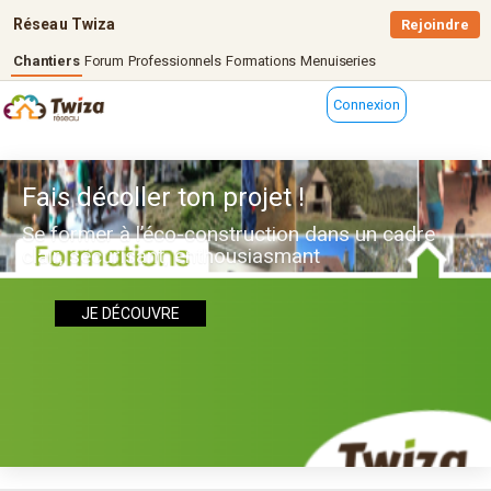
Réseau Twiza
Rejoindre
Chantiers
Forum
Professionnels
Formations
Menuiseries
Connexion
Fais décoller ton projet !
Se former à l’éco-construction dans un cadre
clair, sécurisant, enthousiasmant
JE DÉCOUVRE