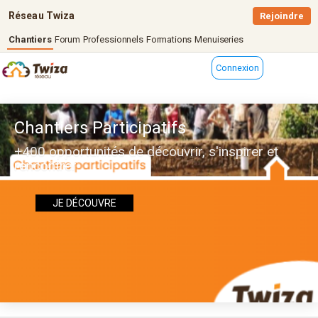
Réseau Twiza
Rejoindre
Chantiers
Forum
Professionnels
Formations
Menuiseries
Connexion
Chantiers Participatifs
+400 opportunités de découvrir, s'inspirer et
rencontrer
JE DÉCOUVRE