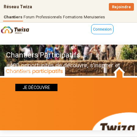
Réseau Twiza
Rejoindre
Chantiers
Forum
Professionnels
Formations
Menuiseries
Connexion
Chantiers Participatifs
+400 opportunités de découvrir, s'inspirer et
rencontrer
JE DÉCOUVRE