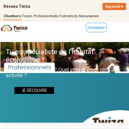
Réseau Twiza
Rejoindre
Chantiers
Forum
Professionnels
Formations
Menuiseries
Connexion
Tu es spécialiste de l'habitat
écologique ?
Que propose Twiza ? Quel intérêt pour ton
activité ?
JE DÉCOUVRE