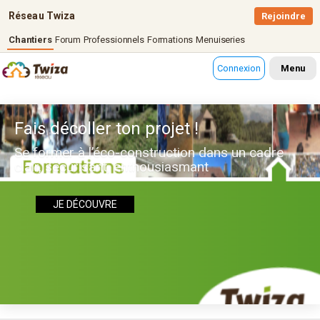
Réseau Twiza
Rejoindre
Chantiers
Forum
Professionnels
Formations
Menuiseries
Connexion
Menu
Fais décoller ton projet !
Se former à l’éco-construction dans un cadre
clair, sécurisant, enthousiasmant
JE DÉCOUVRE