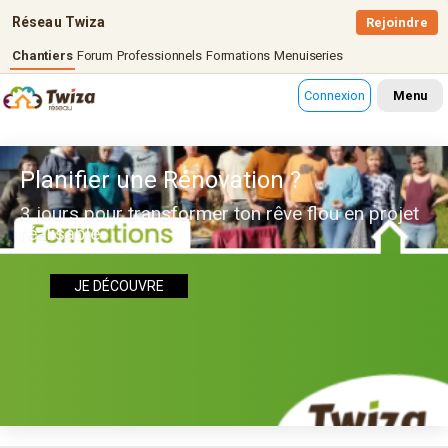
Réseau Twiza
Rejoindre
Chantiers
Forum
Professionnels
Formations
Menuiseries
Connexion
Menu
Planifier une Rénovation ?
3 jours pour transformer ton rêve flou en projet
réalisable
JE DÉCOUVRE