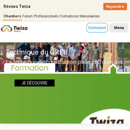
Réseau Twiza
Rejoindre
Chantiers
Forum
Professionnels
Formations
Menuiseries
Connexion
Menu
Technique du GREB
La technique de construction paille préférée des
autoconstructeurs
JE DÉCOUVRE