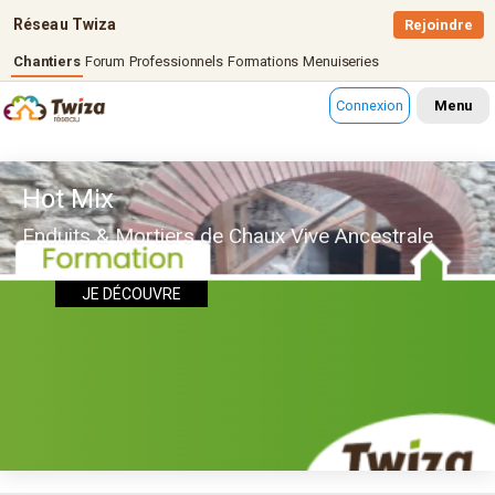
Réseau Twiza
Rejoindre
Chantiers
Forum
Professionnels
Formations
Menuiseries
Connexion
Menu
Hot Mix
Enduits & Mortiers de Chaux Vive Ancestrale
JE DÉCOUVRE