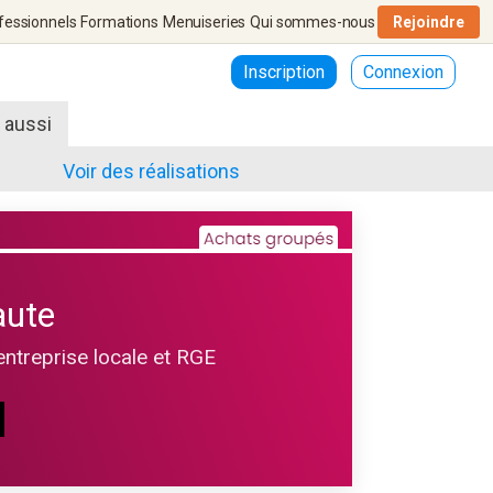
fessionnels
Formations
Menuiseries
Qui sommes-nous
Rejoindre
Inscription
Connexion
r aussi
Voir des réalisations
aute
entreprise locale et RGE