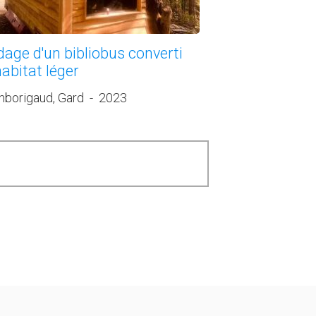
dage d'un bibliobus converti
abitat léger
borigaud, Gard
-
2023