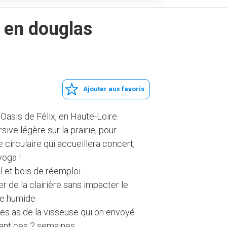
s en douglas
Ajouter aux favoris
'Oasis de Félix, en Haute-Loire.
ive légère sur la prairie, pour
circulaire qui accueillera concert,
yoga !
l et bois de réemploi.
ter de la clairière sans impacter le
ne humide.
les as de la visseuse qui on envoyé
dant ces 2 semaines.