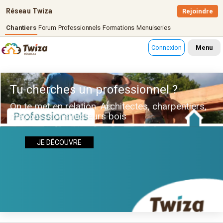
Réseau Twiza
Rejoindre
Chantiers
Forum
Professionnels
Formations
Menuiseries
Connexion
Menu
Tu cherches un professionnel ?
On te met en relation. Architectes, charpentiers,
maçons, constructeurs bois
JE DÉCOUVRE