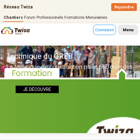
Réseau Twiza
Rejoindre
Chantiers
Forum
Professionnels
Formations
Menuiseries
Connexion
Menu
Technique du GREB
La technique de construction paille préférée des
autoconstructeurs
JE DÉCOUVRE