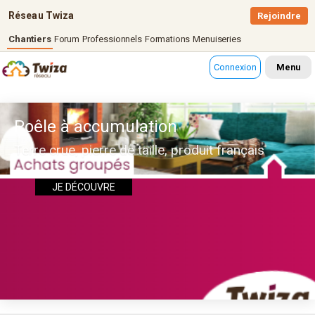
Réseau Twiza
Rejoindre
Chantiers
Forum
Professionnels
Formations
Menuiseries
Connexion
Menu
Poêle à accumulation
Terre crue, pierre de taille, produit français
JE DÉCOUVRE