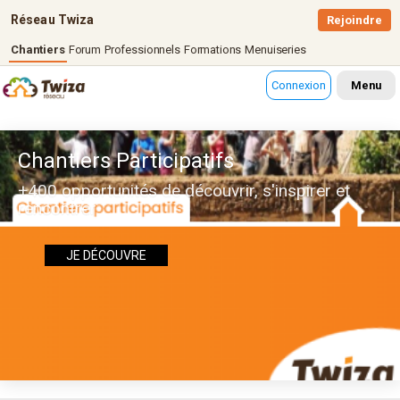
Réseau Twiza
Rejoindre
Chantiers
Forum
Professionnels
Formations
Menuiseries
Connexion
Menu
Chantiers Participatifs
+400 opportunités de découvrir, s'inspirer et
rencontrer
JE DÉCOUVRE