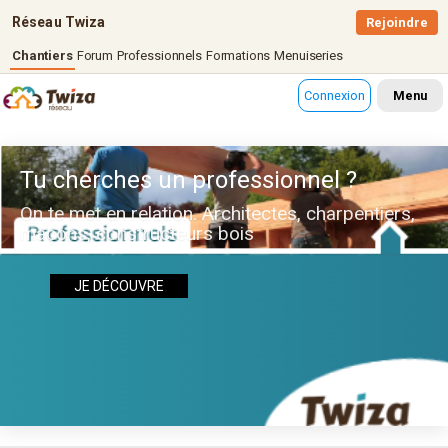
Réseau Twiza
Rejoindre
Chantiers
Forum
Professionnels
Formations
Menuiseries
Connexion
Menu
Tu cherches un professionnel ?
On te met en relation. Architectes, charpentiers,
maçons, constructeurs bois
JE DÉCOUVRE