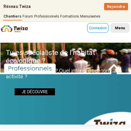
Réseau Twiza
Rejoindre
Chantiers
Forum
Professionnels
Formations
Menuiseries
Connexion
Menu
Tu es spécialiste de l'habitat
écologique ?
Que propose Twiza ? Quel intérêt pour ton
activité ?
JE DÉCOUVRE