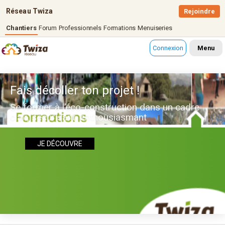
Réseau Twiza
Rejoindre
Chantiers
Forum
Professionnels
Formations
Menuiseries
Connexion
Menu
Fais décoller ton projet !
Se former à l’éco-construction dans un cadre
clair, sécurisant, enthousiasmant
JE DÉCOUVRE