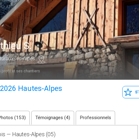
hieu S.
uroux-les-Alpes
 profil et ses chantiers
 2026 Hautes-Alpes
S
Photos (153)
Témoignages (4)
Professionnels
Bois — Hautes-Alpes (05)