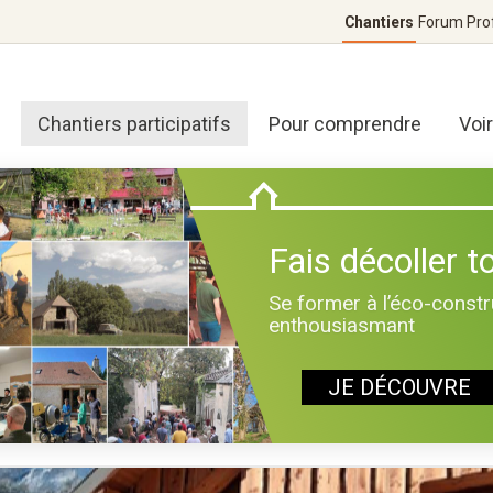
Chantiers
Forum
Pro
Chantiers participatifs
Pour comprendre
Voi
Fais décoller to
Se former à l’éco-constr
enthousiasmant
JE DÉCOUVRE