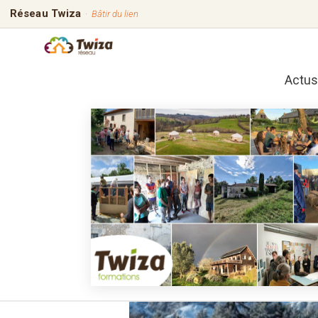
Réseau Twiza
·
Bâtir du lien
Actus