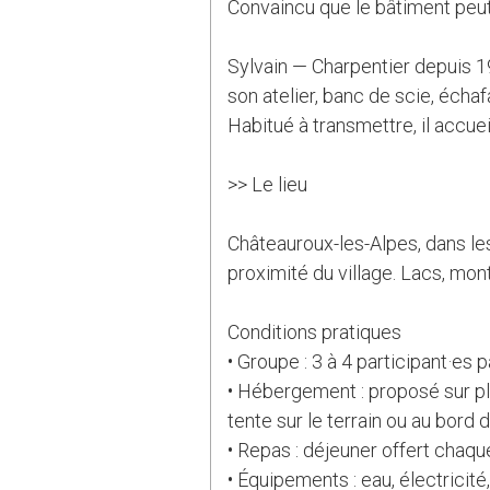
Convaincu que le bâtiment peut
Sylvain — Charpentier depuis 19
son atelier, banc de scie, écha
Habitué à transmettre, il accuei
>> Le lieu
Châteauroux-les-Alpes, dans les
proximité du village. Lacs, mo
Conditions pratiques
• Groupe : 3 à 4 participant·es 
• Hébergement : proposé sur pla
tente sur le terrain ou au bord d
• Repas : déjeuner offert chaqu
• Équipements : eau, électricité