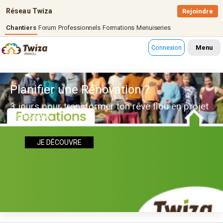
Réseau Twiza
Rejoindre
Chantiers
Forum
Professionnels
Formations
Menuiseries
Connexion
Menu
Planifier une Rénovation ?
3 jours pour transformer ton rêve flou en projet
réalisable
JE DÉCOUVRE