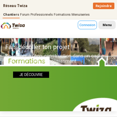
Réseau Twiza
Rejoindre
Chantiers
Forum
Professionnels
Formations
Menuiseries
Connexion
Menu
Fais décoller ton projet !
Se former à l’éco-construction dans un cadre
clair, sécurisant, enthousiasmant
JE DÉCOUVRE