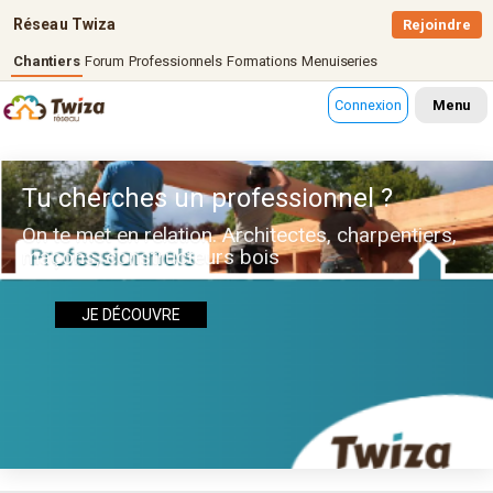
Réseau Twiza
Rejoindre
Chantiers
Forum
Professionnels
Formations
Menuiseries
Connexion
Menu
Tu cherches un professionnel ?
On te met en relation. Architectes, charpentiers,
maçons, constructeurs bois
JE DÉCOUVRE