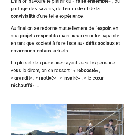
Enfin on savoure le plaisir du «
faire ensemble
« , du
partage
des savoirs, de l’
entraide
et de la
convivialité
d’une telle expérience.
Au final on se redonne mutuellement de l’
espoir
, en
nos
projets respectifs
mais aussi en notre capacité
en tant que société à faire face aux
défis sociaux
et
environnementaux
actuels.
La plupart des personnes ayant vécu l’expérience
vous le diront, on en ressort : «
reboosté
« ,
«
grandit
« , «
motivé
« , «
inspiré
« , «
le cœur
réchauffé
« …