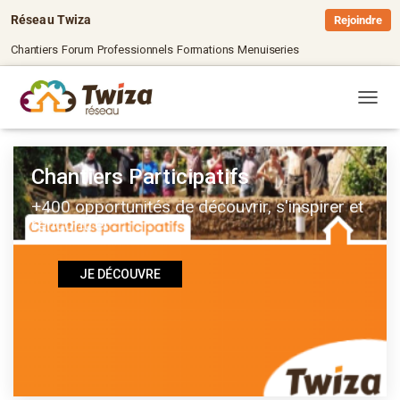
Réseau Twiza
Rejoindre
Chantiers
Forum
Professionnels
Formations
Menuiseries
OUVRI
Chantiers Participatifs
+400 opportunités de découvrir, s'inspirer et
rencontrer
JE DÉCOUVRE