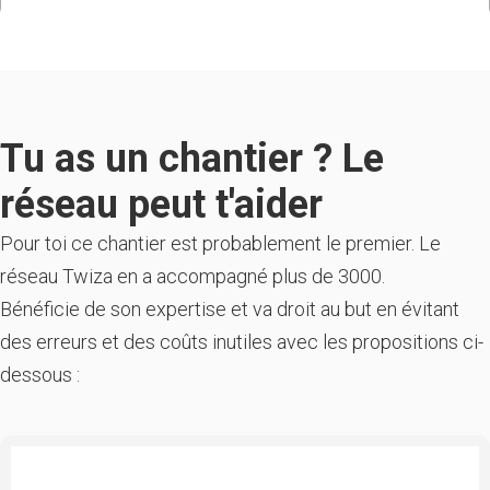
Je m’occupe souvent des volontaires pour des projets
de construction bois pédagogique (leur apprendre
toutes les étapes, les outils, etc.), mais je suis loin
d’être un expert. C’est d’ailleurs la raison pour laquelle
je souhaite rejoindre d’autres chantiers, dans l’espoir
d’apprendre davantage sur tout ce qui concerne l’éco-
construction.
(Long story short) : je vis actuellement dans mon
Tu as un chantier ? Le
camping-car (6 m de long), mon premier chez-moi ever
!
Donc je risque de venir avec sur les chantiers et d’être
réseau peut t'aider
à des années-lumière d’une expérience spartiate :P
À bon entendeur !
Pour toi ce chantier est probablement le premier. Le
Adrien
réseau Twiza en a accompagné plus de 3000.
Bénéficie de son expertise et va droit au but en évitant
des erreurs et des coûts inutiles avec les propositions ci-
dessous :