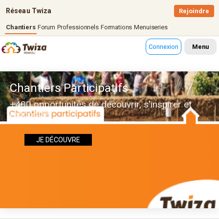
Réseau Twiza
Rejoindre
Chantiers
Forum
Professionnels
Formations
Menuiseries
Connexion
Menu
Chantiers Participatifs
+400 opportunités de découvrir, s'inspirer et
rencontrer
JE DÉCOUVRE