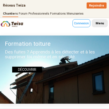
Réseau Twiza
Rejoindre
Chantiers
Forum
Professionnels
Formations
Menuiseries
Connexion
Menu
Formation toiture
Des fuites ? Apprends à les détecter et à les
supprimer toi même et en sécurité.
DÉCOUVRIR