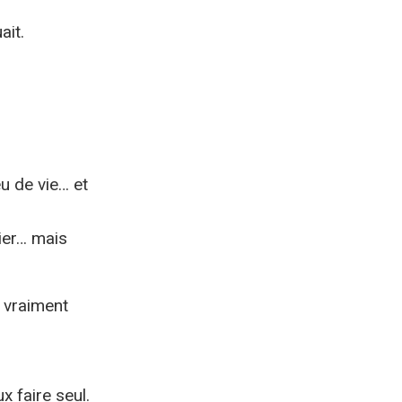
ait.
u de vie… et
tier… mais
t vraiment
x faire seul.