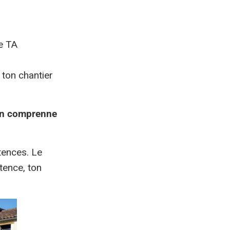
e TA
 ton chantier
’on comprenne
tences. Le
tence, ton