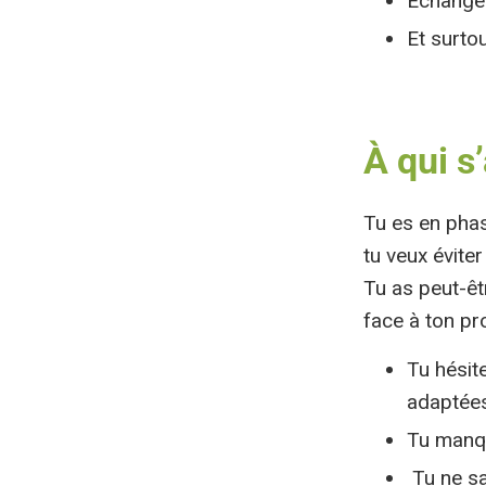
Échanger
Et surtou
À qui s
Tu es en phas
tu veux évite
Tu as peut-êtr
face à ton pr
Tu hésit
adaptées
Tu manqu
Tu ne sa