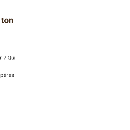
 ton
 ? Qui
epères