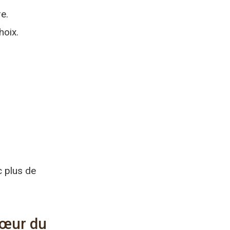
e.
hoix.
c plus de
cœur du