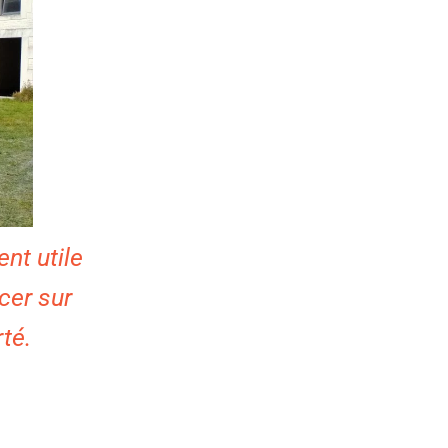
nt utile
cer sur
té.