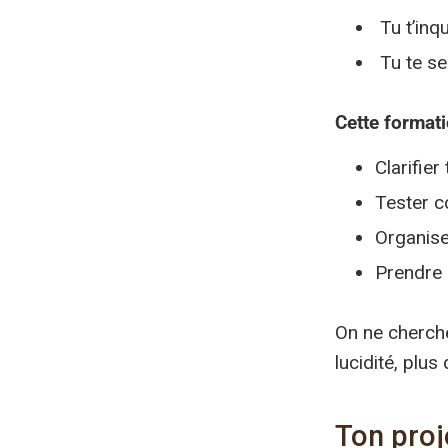
Tu t’inq
Tu te se
Cette formati
Clarifier
Tester c
Organise
Prendre 
On ne cherche
lucidité, plus
Ton proj