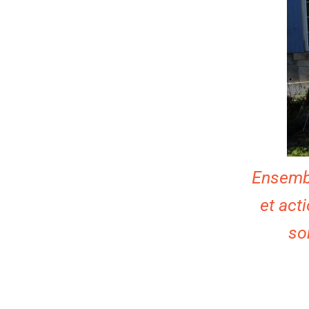
Ensembl
et act
so