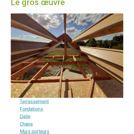
Le gros œuvre
Terrassement
Fondations
Dalle
Chape
Murs porteurs