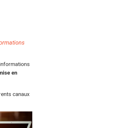
formations
informations
mise en
érents canaux