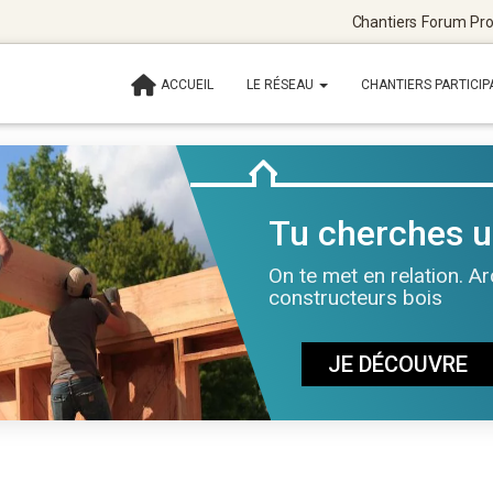
Chantiers
Forum
Pro
ACCUEIL
LE RÉSEAU
CHANTIERS PARTICIP
Tu cherches u
On te met en relation. A
constructeurs bois
JE DÉCOUVRE