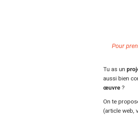
Pour pren
Tu as un
proj
aussi bien c
œuvre
?
On te propose
(article web, 