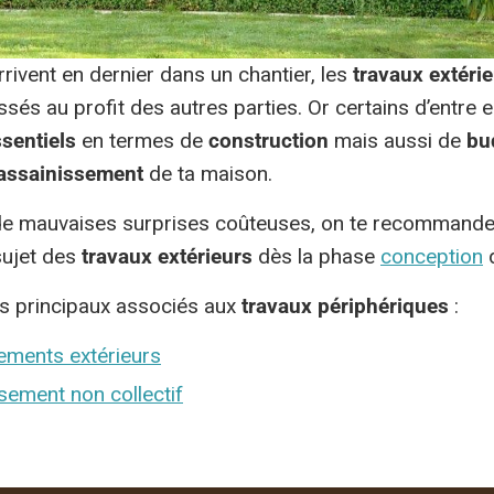
rrivent en dernier dans un chantier, les
travaux extéri
sés au profit des autres parties. Or certains d’entre e
sentiels
en termes de
construction
mais aussi de
bu
assainissement
de ta maison.
r de mauvaises surprises coûteuses, on te recommand
sujet des
travaux extérieurs
dès la phase
conception
d
ots principaux associés aux
travaux périphériques
:
ments extérieurs
sement non collectif