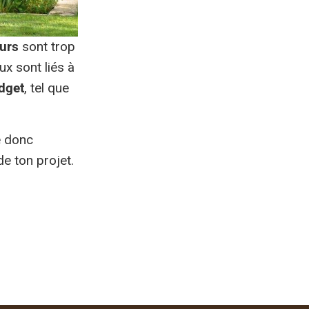
eurs
sont trop
ux sont liés à
dget
, tel que
e donc
e ton projet.