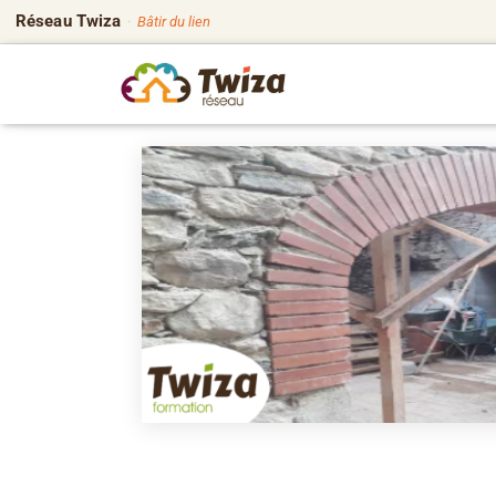
Réseau Twiza
·
Bâtir du lien