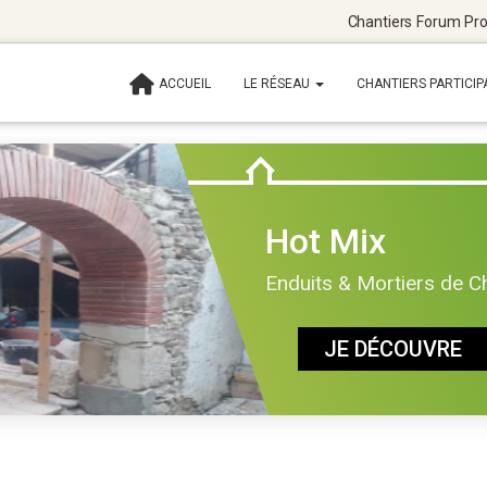
Chantiers
Forum
Pro
ACCUEIL
LE RÉSEAU
CHANTIERS PARTICIP
Hot Mix
Enduits & Mortiers de C
JE DÉCOUVRE