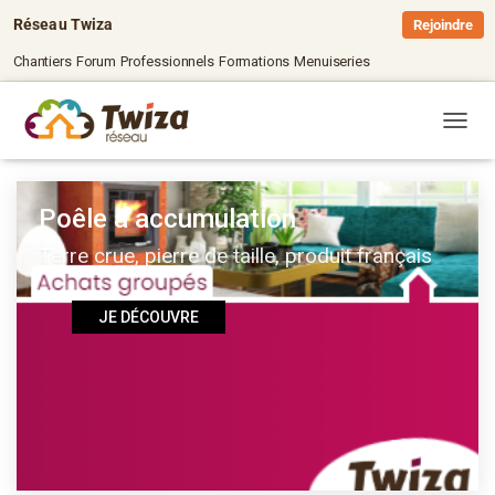
Réseau Twiza
Rejoindre
Chantiers
Forum
Professionnels
Formations
Menuiseries
OUVRI
Poêle à accumulation
Terre crue, pierre de taille, produit français
JE DÉCOUVRE