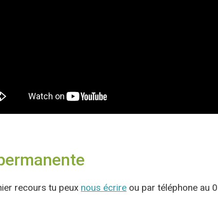
 permanente
nier recours tu peux
nous écrire
ou par téléphone au 0