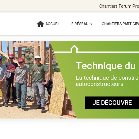
Chantiers
Forum
Pro
ACCUEIL
LE RÉSEAU
CHANTIERS PARTICIP
Technique du
La technique de construc
autoconstructeurs
JE DÉCOUVRE