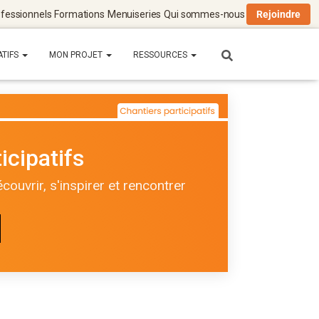
fessionnels
Formations
Menuiseries
Qui sommes-nous
Rejoindre
ATIFS
MON PROJET
RESSOURCES
icipatifs
ouvrir, s'inspirer et rencontrer