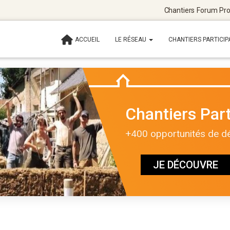
Chantiers
Forum
Pro
ACCUEIL
LE RÉSEAU
CHANTIERS PARTICIP
Chantiers Part
+400 opportunités de déc
JE DÉCOUVRE