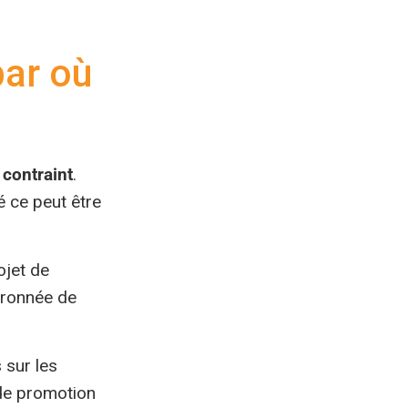
par où
 contraint
.
é ce peut être
ojet de
ouronnée de
sur les
e promotion