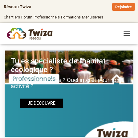
Réseau Twiza
Rejoindre
Chantiers
Forum
Professionnels
Formations
Menuiseries
OUVRI
Tu es spécialiste de l'habitat
écologique ?
Que propose Twiza ? Quel intérêt pour ton
activité ?
JE DÉCOUVRE