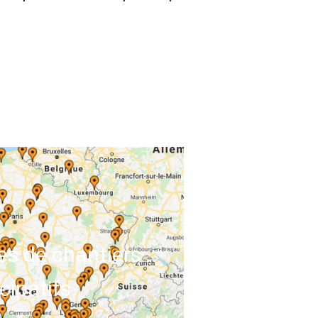
es de chantiers
cipatifs