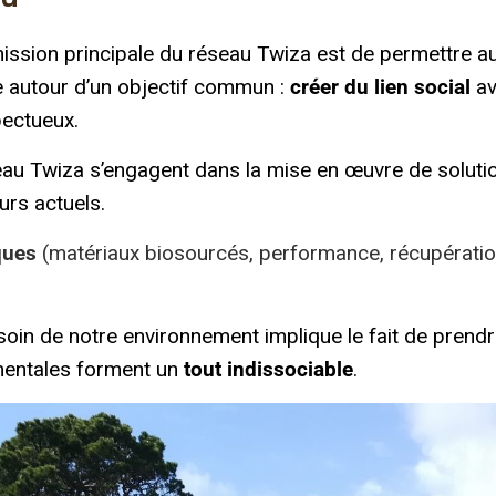
 mission principale du réseau Twiza est de permettre
e autour d’un objectif commun :
créer du lien social
av
pectueux.
seau Twiza s’engagent dans la mise en œuvre de solut
rs actuels.
ques
(matériaux biosourcés, performance, récupérati
soin de notre
environnement implique le fait de prendr
mentales forment un
tout indissociable
.