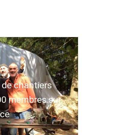
 de chantiers
000 membres sur
nce