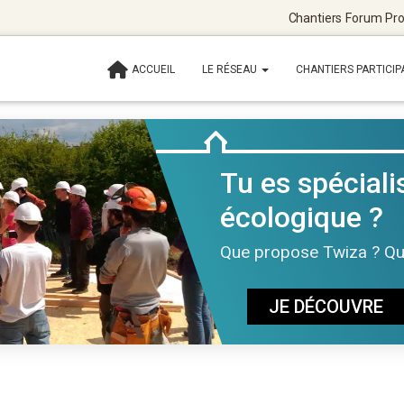
Chantiers
Forum
Pro
ACCUEIL
LE RÉSEAU
CHANTIERS PARTICIP
Tu es spécialis
écologique ?
Que propose Twiza ? Quel
JE DÉCOUVRE