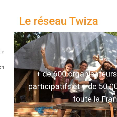
Le réseau Twiza
ple
on
+ de 600 organisateurs
participatifs et + de 50 
toute la Fra