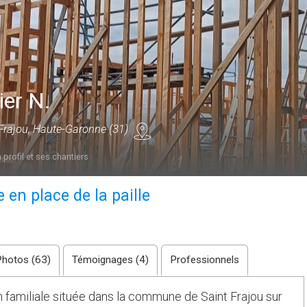
ier N.
Frajou, Haute-Garonne (31)
 profil et ses chantiers
 en place de la paille
Photos (63)
Témoignages (4)
Professionnels
 familiale située dans la commune de Saint Frajou sur