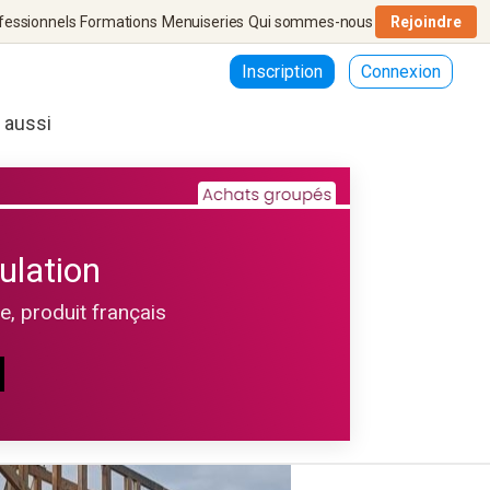
fessionnels
Formations
Menuiseries
Qui sommes-nous
Rejoindre
Inscription
Connexion
r aussi
ulation
le, produit français