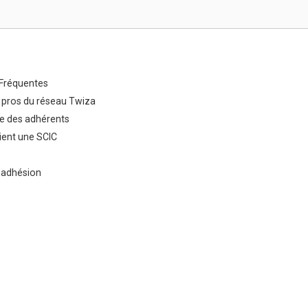
Fréquentes
 pros du réseau Twiza
e des adhérents
ent une SCIC
 adhésion