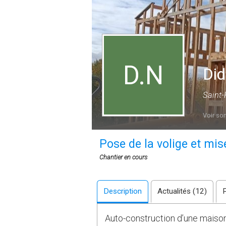
D.N
Did
Saint-
Voir son
Pose de la volige et mise
Chantier en cours
Description
Actualités (12)
Auto-construction d’une maison