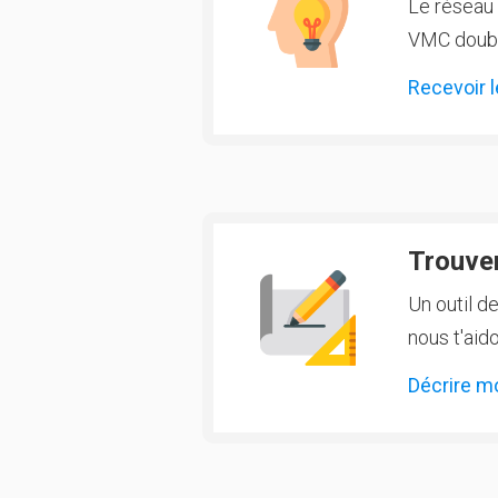
Le réseau 
VMC double
Recevoir l
Trouver
Un outil d
nous t'aido
Décrire m