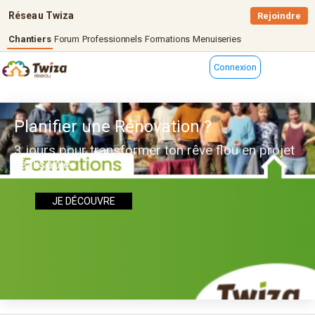
Réseau Twiza
Rejoindre
Chantiers
Forum
Professionnels
Formations
Menuiseries
Connexion
Planifier une Rénovation ?
3 jours pour transformer ton rêve flou en projet
réalisable
JE DÉCOUVRE