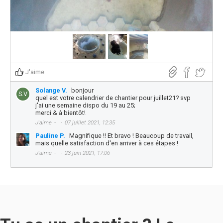
J'aime
Solange V.
bonjour
S.V
quel est votre calendrier de chantier pour juillet21? svp
j'ai une semaine dispo du 19 au 25;
merci & à bientôt!
J'aime
07 juillet 2021, 12:35
Pauline P.
Magnifique !! Et bravo ! Beaucoup de travail,
mais quelle satisfaction d'en arriver à ces étapes !
J'aime
23 juin 2021, 17:06