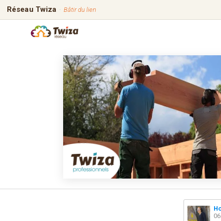
Réseau Twiza
·
Bâtir du lien
Ho
06