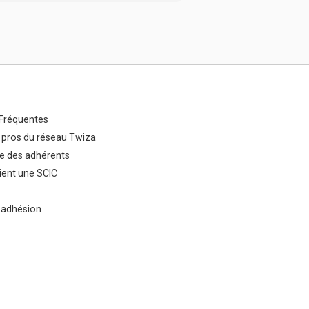
Fréquentes
 pros du réseau Twiza
e des adhérents
ent une SCIC
 adhésion