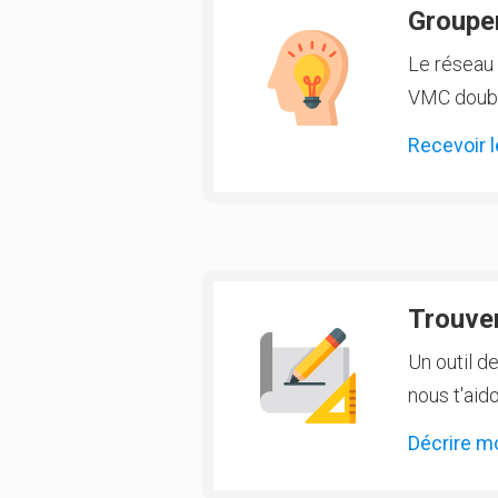
Groupem
Le réseau 
VMC double
Recevoir l
Trouver
Un outil d
nous t'aido
Décrire m