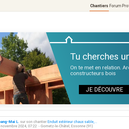
Chantiers
Forum
Pro
Tu cherches un
On te met en relation. A
constructeurs bois
JE DÉCOUVRE
ang-Mai L.
sur son chantier
Enduit extérieur chaux sable,...
 novembre 2024, 07:22
- Gometz-le-Châtel, Essonne (91)