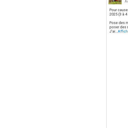
A
Pour cause 
2025 (3 à 4
Pose des m
poser des m
J'ai...
Affich