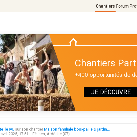
Chantiers
Forum
Pro
Chantiers Parti
+400 opportunités de déc
JE DÉCOUVRE
telle M.
sur son chantier
Maison familiale bois-paille & jardin...
 avril 2025, 17:51
- Félines, Ardèche (07)