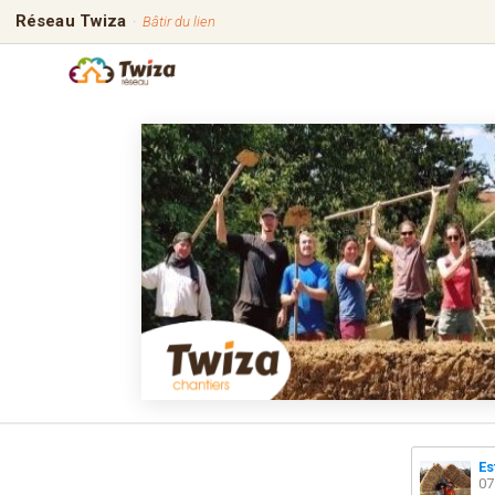
Réseau Twiza
·
Bâtir du lien
Es
07