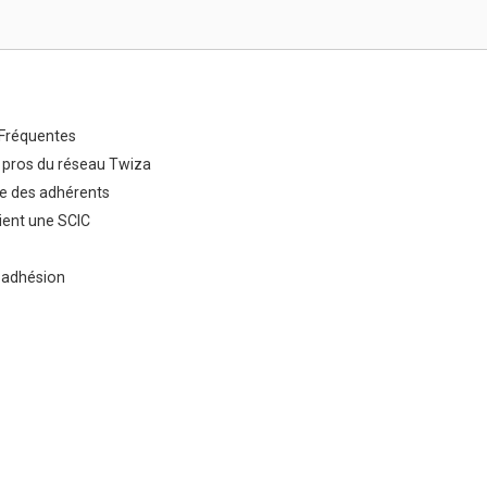
Fréquentes
 pros du réseau Twiza
e des adhérents
ent une SCIC
 adhésion