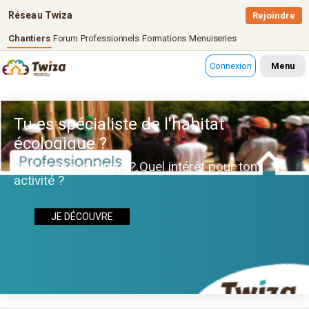
Réseau Twiza
Rejoindre
Chantiers
Forum
Professionnels
Formations
Menuiseries
Connexion
Menu
Tu es spécialiste de l'habitat
écologique ?
Que propose Twiza ? Quel intérêt pour ton
activité ?
JE DÉCOUVRE