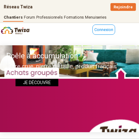
Réseau Twiza
Rejoindre
Chantiers
Forum
Professionnels
Formations
Menuiseries
Connexion
Poêle à accumulation
Terre crue, pierre de taille, produit français
JE DÉCOUVRE