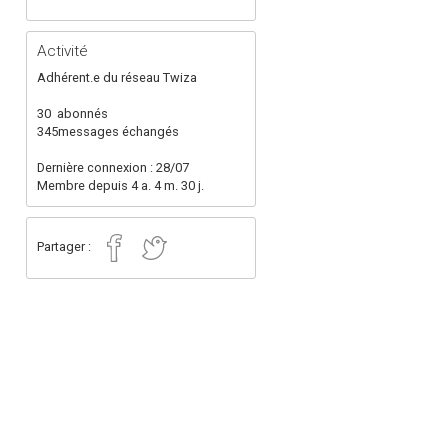
Activité
Adhérent.e du réseau Twiza
30
abonnés
345
messages échangés
Dernière connexion : 28/07
Membre depuis 4 a. 4 m. 30 j.
Partager :