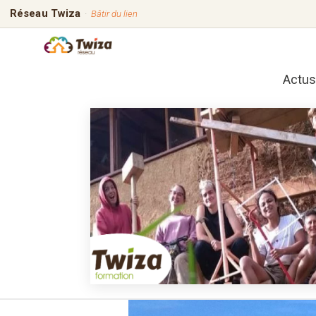
Réseau Twiza
·
Bâtir du lien
Actus