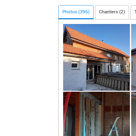
compétent.
Je suis l'heureux parent de 3
Photos (396)
méditation, etc...
Chantiers (2)
Contrôleur de gestion de formati
temps et en transition en quelque