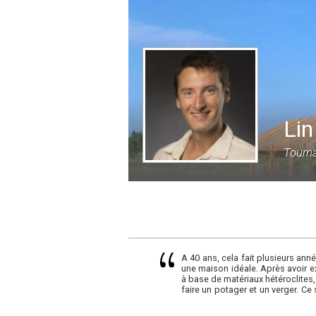
Lin
Tourna
A 40 ans, cela fait plusieurs ann
une maison idéale. Après avoir e
à base de matériaux hétéroclites,
faire un potager et un verger. C
dalle en chaux.
Je suis très autonome mais he