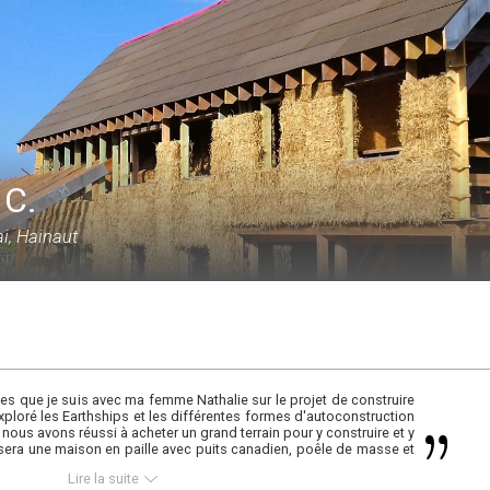
 C.
i, Hainaut
ées que je suis avec ma femme Nathalie sur le projet de construire
xploré les Earthships et les différentes formes d'autoconstruction
 nous avons réussi à acheter un grand terrain pour y construire et y
e sera une maison en paille avec puits canadien, poêle de masse et
Lire la suite
ureusement entouré d'une Architecte et d'un Ingénieur très