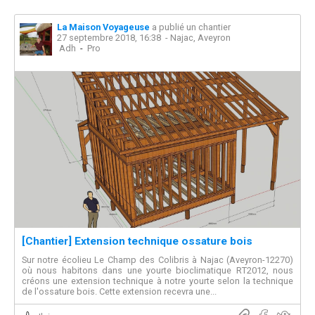
La Maison Voyageuse
a publié un chantier
27 septembre 2018, 16:38
- Najac, Aveyron
Adh
-
Pro
[Chantier] Extension technique ossature bois
Sur notre écolieu Le Champ des Colibris à Najac (Aveyron-12270)
où nous habitons dans une yourte bioclimatique RT2012, nous
créons une extension technique à notre yourte selon la technique
de l'ossature bois. Cette extension recevra une...