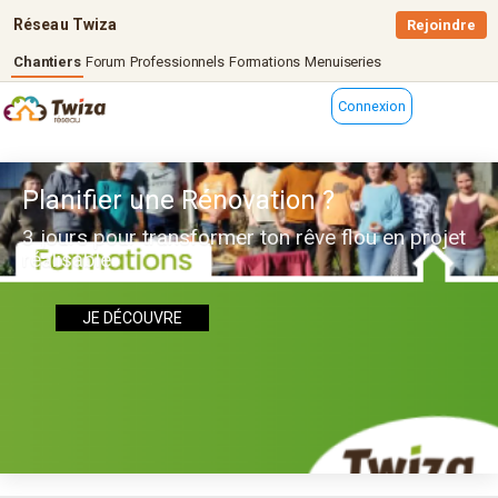
Réseau Twiza
Rejoindre
Chantiers
Forum
Professionnels
Formations
Menuiseries
Connexion
Planifier une Rénovation ?
3 jours pour transformer ton rêve flou en projet
réalisable
JE DÉCOUVRE