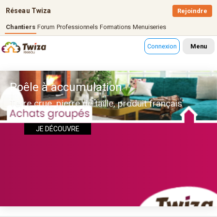
Réseau Twiza
Rejoindre
Chantiers
Forum
Professionnels
Formations
Menuiseries
Connexion
Menu
Poêle à accumulation
Terre crue, pierre de taille, produit français
JE DÉCOUVRE