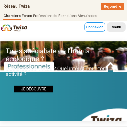
Réseau Twiza
Rejoindre
Chantiers
Forum
Professionnels
Formations
Menuiseries
Connexion
Menu
Tu es spécialiste de l'habitat
écologique ?
Que propose Twiza ? Quel intérêt pour ton
activité ?
JE DÉCOUVRE