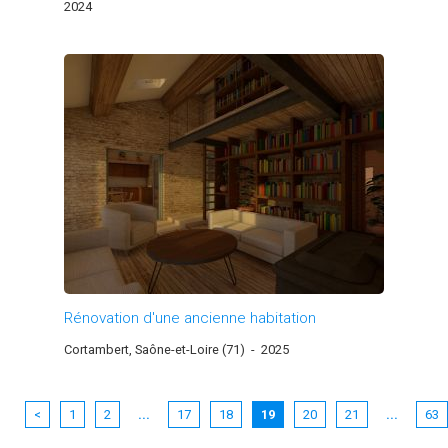
2024
Rénovation d'une ancienne habitation
Cortambert, Saône-et-Loire (71)
-
2025
<
1
2
...
17
18
19
20
21
...
63